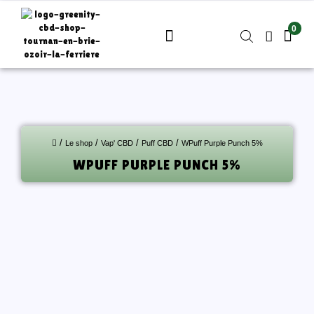
ME
CONNECTER
M'INSCRIRE
/
/
/
/
Le shop
Vap' CBD
Puff CBD
WPuff Purple Punch 5%
WPUFF PURPLE PUNCH 5%