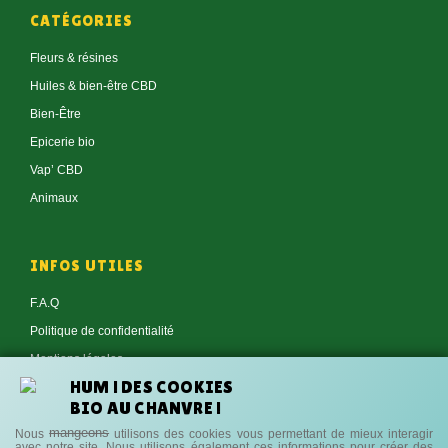
CATÉGORIES
Fleurs & résines
Huiles & bien-être CBD
Bien-Être
Epicerie bio
Vap’ CBD
Animaux
INFOS UTILES
F.A.Q
Politique de confidentialité
Mentions légales
HUM ! DES COOKIES
Conditions générales de vente
BIO AU CHANVRE !
Contact
mangeons
Nous
utilisons des cookies vous permettant de mieux interagir
avec notre site.
Nous utilisons également ces informations pour créer des