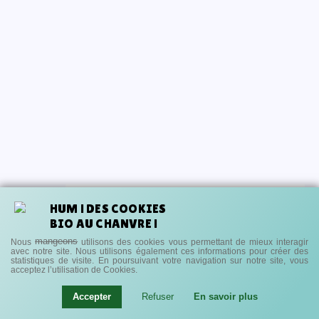
BIENVENUE CHEZ GREENITY.FR
HUM ! DES COOKIES
BIO AU CHANVRE !
Venez découvrir tout l'univers du CBD ''la vie
en vert'' !
mangeons
Nous
utilisons des cookies vous permettant de mieux interagir
avec notre site.
Nous utilisons également ces informations pour créer des
statistiques de visite.
En poursuivant votre navigation sur notre site, vous
acceptez l’utilisation de Cookies.
SHOP EN LIGNE
Accepter
Refuser
En savoir plus