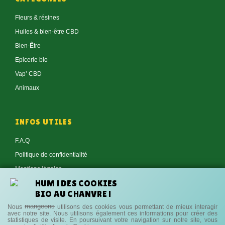
Fleurs & résines
Huiles & bien-être CBD
Bien-Être
Epicerie bio
Vap’ CBD
Animaux
INFOS UTILES
F.A.Q
Politique de confidentialité
Mentions légales
HUM ! DES COOKIES
Conditions générales de vente
BIO AU CHANVRE !
Contact
mangeons
Nous
utilisons des cookies vous permettant de mieux interagir
avec notre site.
Nous utilisons également ces informations pour créer des
statistiques de visite.
En poursuivant votre navigation sur notre site, vous