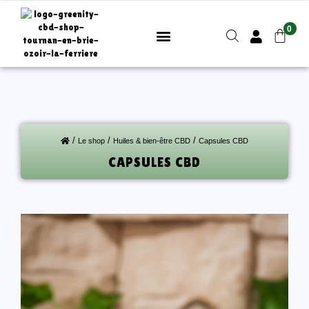
ME
CONNECTER
M'INSCRIRE
/
/
/
Le shop
Huiles & bien-être CBD
Capsules CBD
CAPSULES CBD