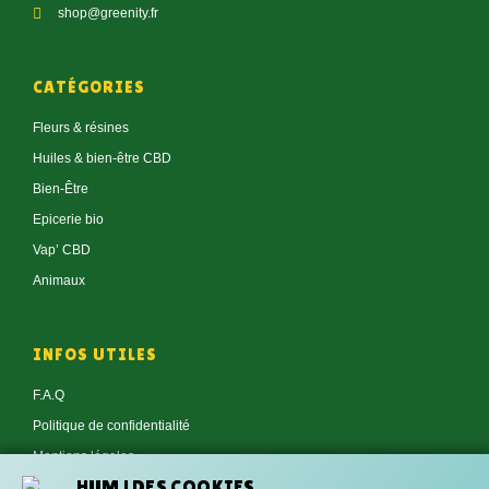
shop@greenity.fr
CATÉGORIES
Fleurs & résines
Huiles & bien-être CBD
Bien-Être
Epicerie bio
Vap’ CBD
Animaux
INFOS UTILES
F.A.Q
Politique de confidentialité
Mentions légales
HUM ! DES COOKIES
Conditions générales de vente