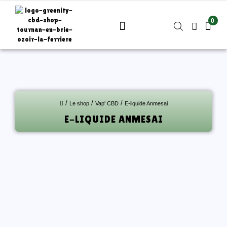
ME
CONNECTER
M'INSCRIRE
/
/
/
Le shop
Vap' CBD
E-liquide Anmesai
E-LIQUIDE ANMESAI